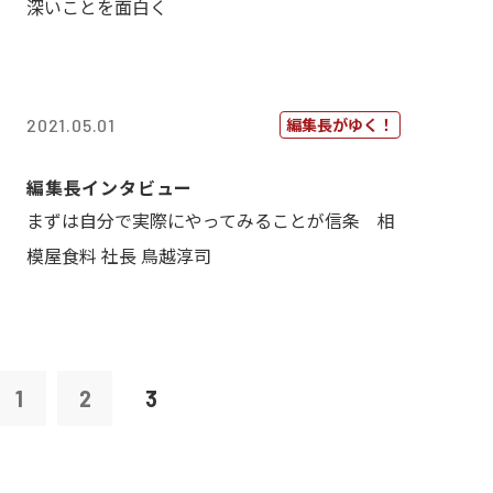
深いことを面白く
編集長がゆく！
2021.05.01
編集長インタビュー
まずは自分で実際にやってみることが信条 相
模屋食料 社長 鳥越淳司
1
2
3