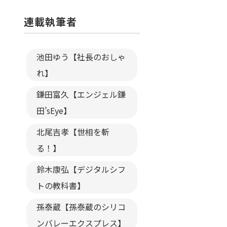
連載執筆者
池田ゆう【社長のおしゃ
れ】
鎌田富久【エンジェル鎌
田’sEye】
北尾吉孝【世相を斬
る！】
鈴木康弘【デジタルシフ
トの教科書】
孫泰蔵【孫泰蔵のシリコ
ンバレーエクスプレス】