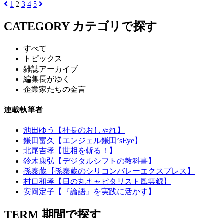
1
2
3
4
5
CATEGORY
カテゴリで探す
すべて
トピックス
雑誌アーカイブ
編集長がゆく
企業家たちの金言
連載執筆者
池田ゆう【社長のおしゃれ】
鎌田富久【エンジェル鎌田’sEye】
北尾吉孝【世相を斬る！】
鈴木康弘【デジタルシフトの教科書】
孫泰蔵【孫泰蔵のシリコンバレーエクスプレス】
村口和孝【日の丸キャピタリスト風雲録】
安岡定子【『論語』を実践に活かす】
TERM
期間で探す