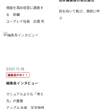
徳永編集長の視点論点
視座を高め経営に邁進す
前を向いて転び、貪欲に学
る 前編
ぶ
ユーグレナ社長 出雲 充
2021.11.16
編集長がゆく！
編集長インタビュー
マニュアルよりも「考え
方」が重要
アップル 社長 文字放想