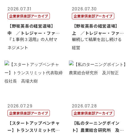
2026.07.31
2026.07.30
企業家倶楽部アーカイブ
企業家倶楽部アーカイブ
【野坂英吾の経営道場】
【野坂英吾の経営道場】
中 ／トレジャー・ファク
上 ／トレジャー・ファク
『１事例３活用』の人材マ
継続して結果を出し続ける
トリー社長野坂...
トリー社長野坂...
ネジメント
経営
2026.07.29
2026.07.28
企業家倶楽部アーカイブ
企業家倶楽部アーカイブ
【スタートアップベンチャ
【私のターニングポイン
ー】トランスリミット代表
ト】農業総合研究所 及川