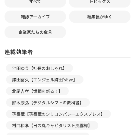
すべて
トピックス
雑誌アーカイブ
編集長がゆく
企業家たちの金言
連載執筆者
池田ゆう【社長のおしゃれ】
鎌田富久【エンジェル鎌田’sEye】
北尾吉孝【世相を斬る！】
鈴木康弘【デジタルシフトの教科書】
孫泰蔵【孫泰蔵のシリコンバレーエクスプレス】
村口和孝【日の丸キャピタリスト風雲録】