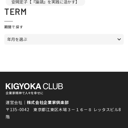
安岡定子【『論語』を実践に活かす】
TERM
期間で探す
年月を選ぶ
運営会社｜
株式会社企業家倶楽部
〒135-0042 東京都江東区木場３－１６－８ レッタスビル8
階