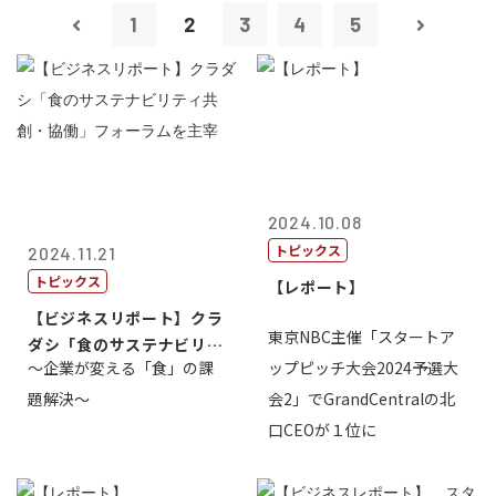
1
2
3
4
5
2024.10.08
トピックス
2024.11.21
トピックス
【レポート】
【ビジネスリポート】クラ
東京NBC主催「スタートア
ダシ「食のサステナビリテ
～企業が変える「食」の課
ップピッチ大会2024予選大
ィ共創・協働...
題解決～
会2」でGrandCentralの北
口CEOが１位に