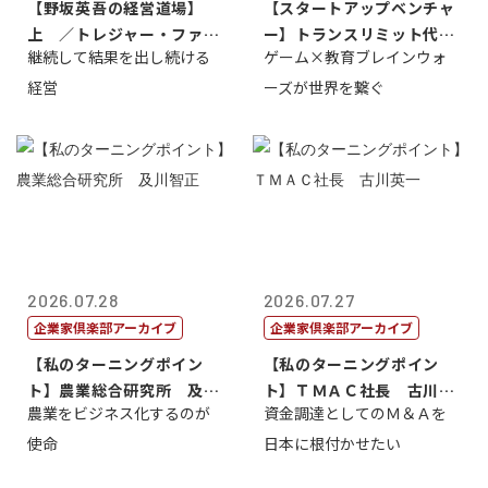
【野坂英吾の経営道場】
【スタートアップベンチャ
上 ／トレジャー・ファク
ー】トランスリミット代表
継続して結果を出し続ける
ゲーム×教育ブレインウォ
トリー社長野坂...
取締役社長 ...
経営
ーズが世界を繋ぐ
2026.07.28
2026.07.27
企業家倶楽部アーカイブ
企業家倶楽部アーカイブ
【私のターニングポイン
【私のターニングポイン
ト】農業総合研究所 及川
ト】ＴＭＡＣ社長 古川英
農業をビジネス化するのが
資金調達としてのＭ＆Ａを
智正
一
使命
日本に根付かせたい