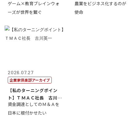
ゲーム×教育ブレインウォ
農業をビジネス化するのが
取締役社長 ...
智正
ーズが世界を繋ぐ
使命
2026.07.27
企業家倶楽部アーカイブ
【私のターニングポイン
ト】ＴＭＡＣ社長 古川英
資金調達としてのＭ＆Ａを
一
日本に根付かせたい