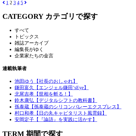
1
2
3
4
5
CATEGORY
カテゴリで探す
すべて
トピックス
雑誌アーカイブ
編集長がゆく
企業家たちの金言
連載執筆者
池田ゆう【社長のおしゃれ】
鎌田富久【エンジェル鎌田’sEye】
北尾吉孝【世相を斬る！】
鈴木康弘【デジタルシフトの教科書】
孫泰蔵【孫泰蔵のシリコンバレーエクスプレス】
村口和孝【日の丸キャピタリスト風雲録】
安岡定子【『論語』を実践に活かす】
TERM
期間で探す