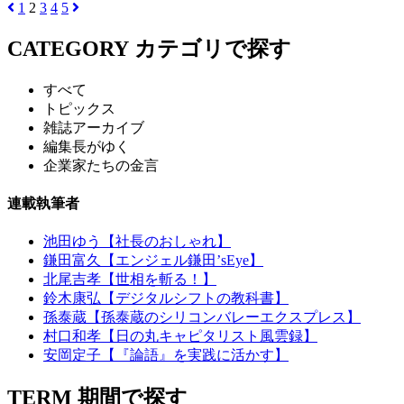
1
2
3
4
5
CATEGORY
カテゴリで探す
すべて
トピックス
雑誌アーカイブ
編集長がゆく
企業家たちの金言
連載執筆者
池田ゆう【社長のおしゃれ】
鎌田富久【エンジェル鎌田’sEye】
北尾吉孝【世相を斬る！】
鈴木康弘【デジタルシフトの教科書】
孫泰蔵【孫泰蔵のシリコンバレーエクスプレス】
村口和孝【日の丸キャピタリスト風雲録】
安岡定子【『論語』を実践に活かす】
TERM
期間で探す