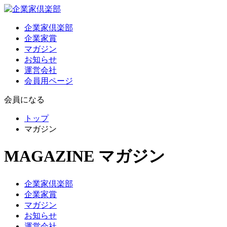
企業家倶楽部
企業家賞
マガジン
お知らせ
運営会社
会員用ページ
会員になる
トップ
マガジン
MAGAZINE
マガジン
企業家倶楽部
企業家賞
マガジン
お知らせ
運営会社