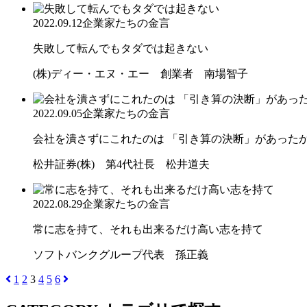
2022.09.12
企業家たちの金言
失敗して転んでもタダでは起きない
(株)ディー・エヌ・エー 創業者 南場智子
2022.09.05
企業家たちの金言
会社を潰さずにこれたのは 「引き算の決断」があった
松井証券(株) 第4代社長 松井道夫
2022.08.29
企業家たちの金言
常に志を持て、それも出来るだけ高い志を持て
ソフトバンクグループ代表 孫正義
1
2
3
4
5
6