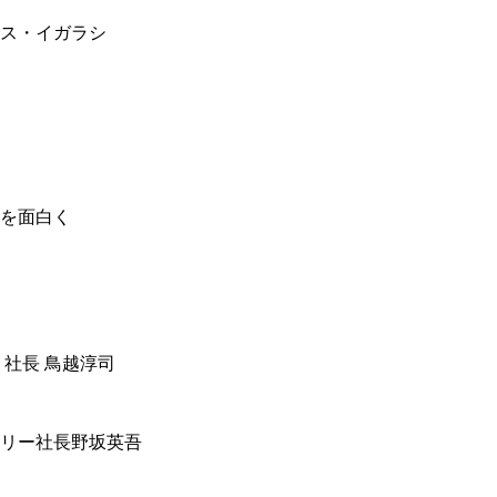
ス・イガラシ
を面白く
 社長 鳥越淳司