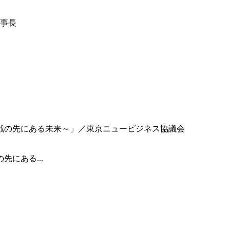
事長
にある...