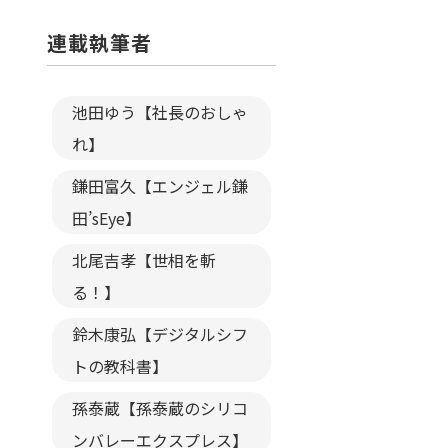
連載執筆者
池田ゆう【社長のおしゃ
れ】
鎌田富久【エンジェル鎌
田’sEye】
北尾吉孝【世相を斬
る！】
鈴木康弘【デジタルシフ
トの教科書】
孫泰蔵【孫泰蔵のシリコ
ンバレーエクスプレス】