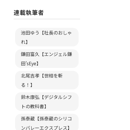
連載執筆者
池田ゆう【社長のおしゃ
れ】
鎌田富久【エンジェル鎌
田’sEye】
北尾吉孝【世相を斬
る！】
鈴木康弘【デジタルシフ
トの教科書】
孫泰蔵【孫泰蔵のシリコ
ンバレーエクスプレス】