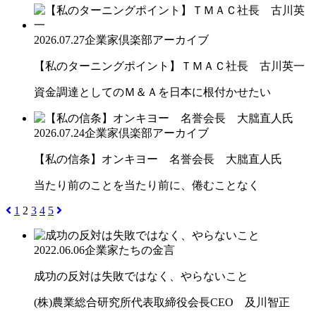
2026.07.27
企業家倶楽部アーカイブ
【私のターニングポイント】ＴＭＡＣ社長 古川英一
資金調達としてのＭ＆Ａを日本に根付かせたい
2026.07.24
企業家倶楽部アーカイブ
【私の信条】オンキヨー 名誉会長 大朏直人氏
当たり前のことを当たり前に、倦むことなく
1
2
3
4
5
2022.06.06
企業家たちの金言
成功の反対は失敗ではなく、やらないこと
(株)農業総合研究所代表取締役会長CEO 及川智正