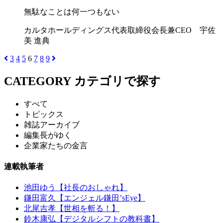
無駄なことは何一つもない
カルタホールディングス代表取締役会長兼CEO 宇佐
美 進典
3
4
5
6
7
8
9
CATEGORY
カテゴリで探す
すべて
トピックス
雑誌アーカイブ
編集長がゆく
企業家たちの金言
連載執筆者
池田ゆう【社長のおしゃれ】
鎌田富久【エンジェル鎌田’sEye】
北尾吉孝【世相を斬る！】
鈴木康弘【デジタルシフトの教科書】