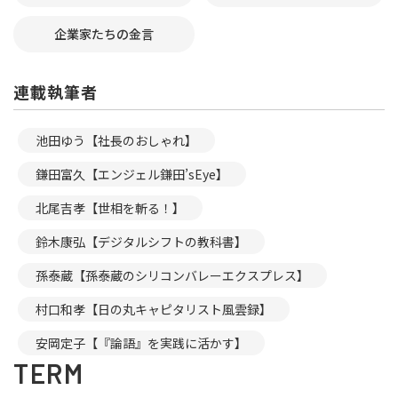
企業家たちの金言
連載執筆者
池田ゆう【社長のおしゃれ】
鎌田富久【エンジェル鎌田’sEye】
北尾吉孝【世相を斬る！】
鈴木康弘【デジタルシフトの教科書】
孫泰蔵【孫泰蔵のシリコンバレーエクスプレス】
村口和孝【日の丸キャピタリスト風雲録】
安岡定子【『論語』を実践に活かす】
TERM