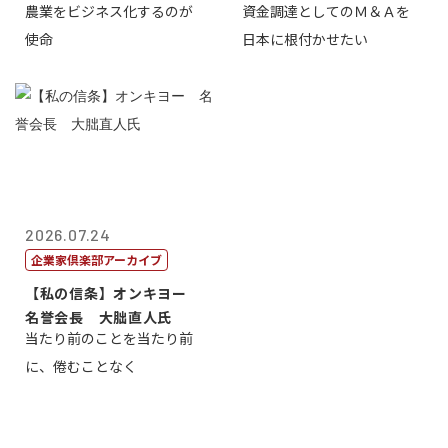
農業をビジネス化するのが
資金調達としてのＭ＆Ａを
智正
一
使命
日本に根付かせたい
2026.07.24
企業家倶楽部アーカイブ
【私の信条】オンキヨー
名誉会長 大朏直人氏
当たり前のことを当たり前
に、倦むことなく