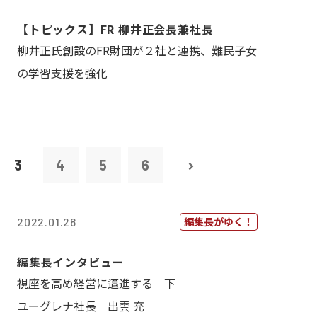
【トピックス】FR 柳井正会長兼社長
柳井正氏創設のFR財団が２社と連携、難民子女
の学習支援を強化
3
4
5
6
編集長がゆく！
2022.01.28
編集長インタビュー
視座を高め経営に邁進する 下
ユーグレナ社長 出雲 充