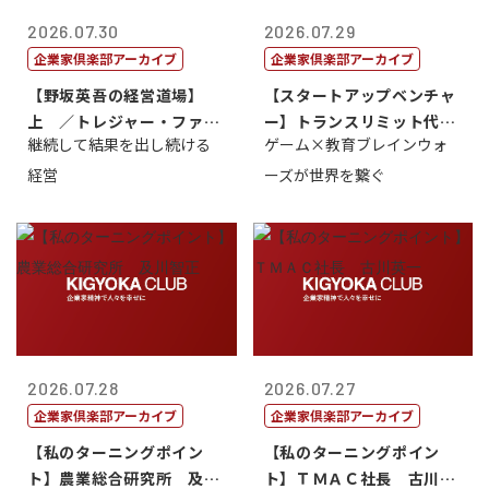
2026.07.30
2026.07.29
企業家倶楽部アーカイブ
企業家倶楽部アーカイブ
【野坂英吾の経営道場】
【スタートアップベンチャ
上 ／トレジャー・ファク
ー】トランスリミット代表
継続して結果を出し続ける
ゲーム×教育ブレインウォ
トリー社長野坂...
取締役社長 ...
経営
ーズが世界を繋ぐ
2026.07.28
2026.07.27
企業家倶楽部アーカイブ
企業家倶楽部アーカイブ
【私のターニングポイン
【私のターニングポイン
ト】農業総合研究所 及川
ト】ＴＭＡＣ社長 古川英