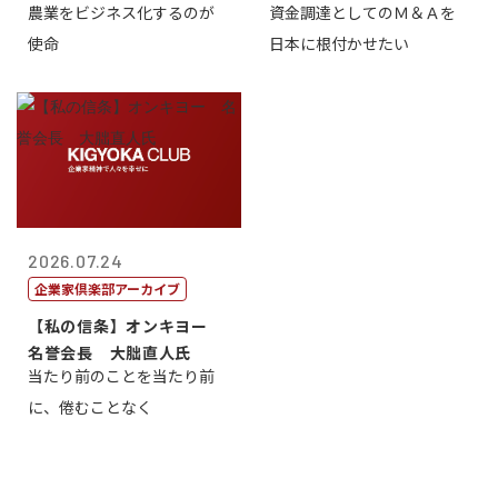
農業をビジネス化するのが
資金調達としてのＭ＆Ａを
智正
一
使命
日本に根付かせたい
2026.07.24
企業家倶楽部アーカイブ
【私の信条】オンキヨー
名誉会長 大朏直人氏
当たり前のことを当たり前
に、倦むことなく