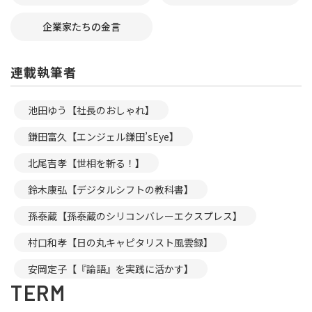
企業家たちの金言
連載執筆者
池田ゆう【社長のおしゃれ】
鎌田富久【エンジェル鎌田’sEye】
北尾吉孝【世相を斬る！】
鈴木康弘【デジタルシフトの教科書】
孫泰蔵【孫泰蔵のシリコンバレーエクスプレス】
村口和孝【日の丸キャピタリスト風雲録】
安岡定子【『論語』を実践に活かす】
TERM