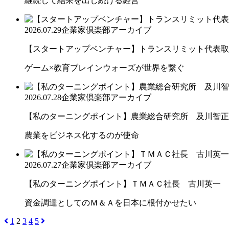
継続して結果を出し続ける経営
2026.07.29
企業家倶楽部アーカイブ
【スタートアップベンチャー】トランスリミット代表取締
ゲーム×教育ブレインウォーズが世界を繋ぐ
2026.07.28
企業家倶楽部アーカイブ
【私のターニングポイント】農業総合研究所 及川智正
農業をビジネス化するのが使命
2026.07.27
企業家倶楽部アーカイブ
【私のターニングポイント】ＴＭＡＣ社長 古川英一
資金調達としてのＭ＆Ａを日本に根付かせたい
1
2
3
4
5