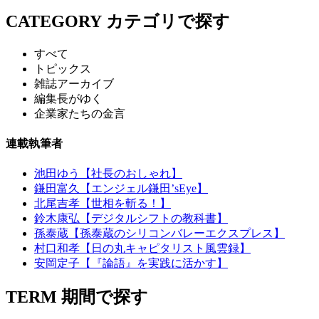
CATEGORY
カテゴリで探す
すべて
トピックス
雑誌アーカイブ
編集長がゆく
企業家たちの金言
連載執筆者
池田ゆう【社長のおしゃれ】
鎌田富久【エンジェル鎌田’sEye】
北尾吉孝【世相を斬る！】
鈴木康弘【デジタルシフトの教科書】
孫泰蔵【孫泰蔵のシリコンバレーエクスプレス】
村口和孝【日の丸キャピタリスト風雲録】
安岡定子【『論語』を実践に活かす】
TERM
期間で探す