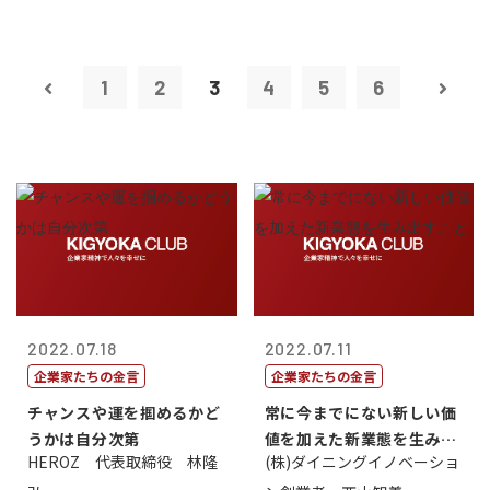
1
2
3
4
5
6
2022.07.18
2022.07.11
企業家たちの金言
企業家たちの金言
チャンスや運を掴めるかど
常に今までにない新しい価
うかは自分次第
値を加えた新業態を生み出
HEROZ 代表取締役 林隆
(株)ダイニングイノベーショ
すこと