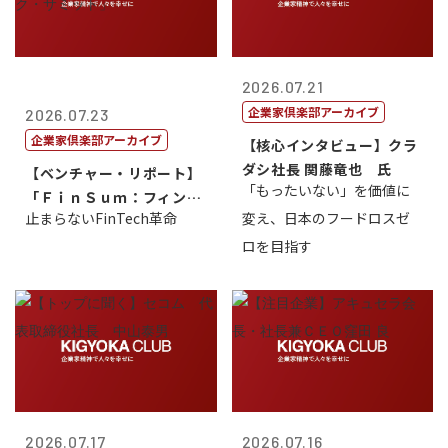
2026.07.21
企業家倶楽部アーカイブ
2026.07.23
企業家倶楽部アーカイブ
【核心インタビュー】クラ
ダシ社長 関藤竜也 氏
【ベンチャー・リポート】
「もったいない」を価値に
「ＦｉｎＳｕｍ：フィンテ
止まらないFinTech革命
変え、日本のフードロスゼ
ック・サミッ...
ロを目指す
2026.07.17
2026.07.16