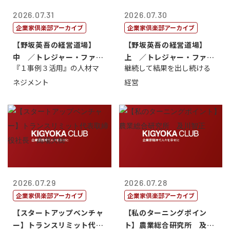
2026.07.31
2026.07.30
企業家倶楽部アーカイブ
企業家倶楽部アーカイブ
【野坂英吾の経営道場】
【野坂英吾の経営道場】
中 ／トレジャー・ファク
上 ／トレジャー・ファク
『１事例３活用』の人材マ
継続して結果を出し続ける
トリー社長野坂...
トリー社長野坂...
ネジメント
経営
2026.07.29
2026.07.28
企業家倶楽部アーカイブ
企業家倶楽部アーカイブ
【スタートアップベンチャ
【私のターニングポイン
ー】トランスリミット代表
ト】農業総合研究所 及川