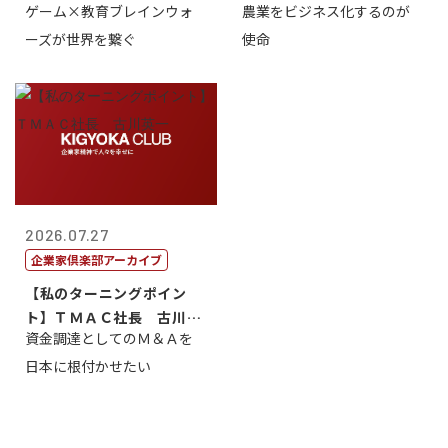
ゲーム×教育ブレインウォ
農業をビジネス化するのが
取締役社長 ...
智正
ーズが世界を繋ぐ
使命
2026.07.27
企業家倶楽部アーカイブ
【私のターニングポイン
ト】ＴＭＡＣ社長 古川英
資金調達としてのＭ＆Ａを
一
日本に根付かせたい