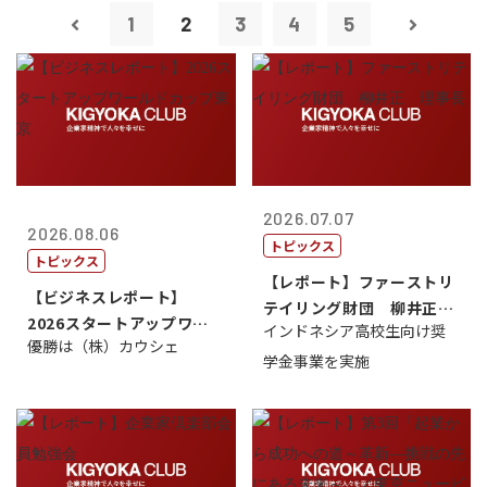
1
2
3
4
5
2026.07.07
2026.08.06
トピックス
トピックス
【レポート】ファーストリ
【ビジネスレポート】
テイリング財団 柳井正
2026スタートアップワー
インドネシア高校生向け奨
理事長
優勝は（株）カウシェ
ルドカップ東京
学金事業を実施