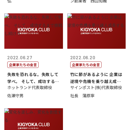
弘
ン創業者 西山知義
2022.06.27
2022.06.20
企業家たちの金言
企業家たちの金言
失敗を恐れるな。失敗して
竹に節があるように 企業は
学べ。 そして、成功するま
逆境や危機を乗り越え成長
ホットランド代表取締役
サインポスト(株)代表取締役
で挑戦し続...
する
佐瀬守男
社長 蒲原寧