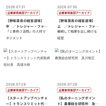
2026.07.31
2026.07.30
企業家倶楽部アーカイブ
企業家倶楽部アーカイブ
【野坂英吾の経営道場】
【野坂英吾の経営道場】
中 ／トレジャー・ファク
上 ／トレジャー・ファク
『１事例３活用』の人材マ
継続して結果を出し続ける
トリー社長野坂...
トリー社長野坂...
ネジメント
経営
2026.07.29
2026.07.28
企業家倶楽部アーカイブ
企業家倶楽部アーカイブ
【スタートアップベンチャ
【私のターニングポイン
ー】トランスリミット代表
ト】農業総合研究所 及川