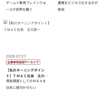
ゲーム×教育ブレインウォ
農業をビジネス化するのが
取締役社長 ...
智正
ーズが世界を繋ぐ
使命
2026.07.27
企業家倶楽部アーカイブ
【私のターニングポイン
ト】ＴＭＡＣ社長 古川英
資金調達としてのＭ＆Ａを
一
日本に根付かせたい