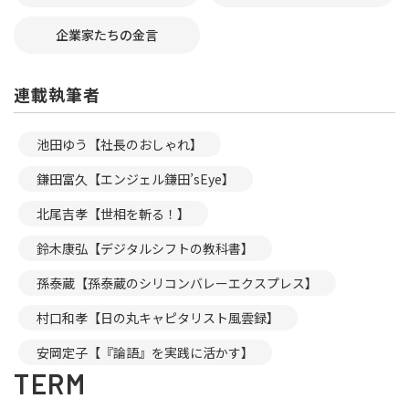
企業家たちの金言
連載執筆者
池田ゆう【社長のおしゃれ】
鎌田富久【エンジェル鎌田’sEye】
北尾吉孝【世相を斬る！】
鈴木康弘【デジタルシフトの教科書】
孫泰蔵【孫泰蔵のシリコンバレーエクスプレス】
村口和孝【日の丸キャピタリスト風雲録】
安岡定子【『論語』を実践に活かす】
TERM