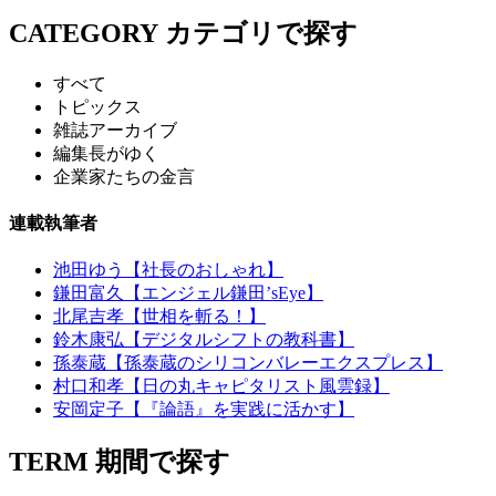
CATEGORY
カテゴリで探す
すべて
トピックス
雑誌アーカイブ
編集長がゆく
企業家たちの金言
連載執筆者
池田ゆう【社長のおしゃれ】
鎌田富久【エンジェル鎌田’sEye】
北尾吉孝【世相を斬る！】
鈴木康弘【デジタルシフトの教科書】
孫泰蔵【孫泰蔵のシリコンバレーエクスプレス】
村口和孝【日の丸キャピタリスト風雲録】
安岡定子【『論語』を実践に活かす】
TERM
期間で探す