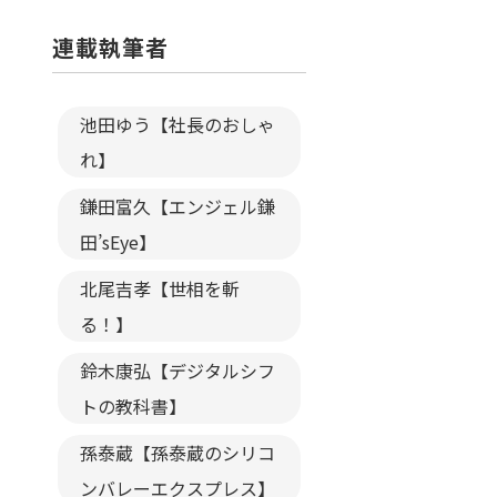
連載執筆者
池田ゆう【社長のおしゃ
れ】
鎌田富久【エンジェル鎌
田’sEye】
北尾吉孝【世相を斬
る！】
鈴木康弘【デジタルシフ
トの教科書】
孫泰蔵【孫泰蔵のシリコ
ンバレーエクスプレス】