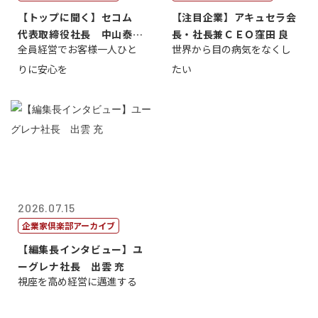
【トップに聞く】セコム
【注目企業】アキュセラ会
代表取締役社長 中山泰
長・社長兼ＣＥＯ窪田 良
全員経営でお客様一人ひと
世界から目の病気をなくし
男
りに安心を
たい
2026.07.15
企業家倶楽部アーカイブ
【編集長インタビュー】ユ
ーグレナ社長 出雲 充
視座を高め経営に邁進する