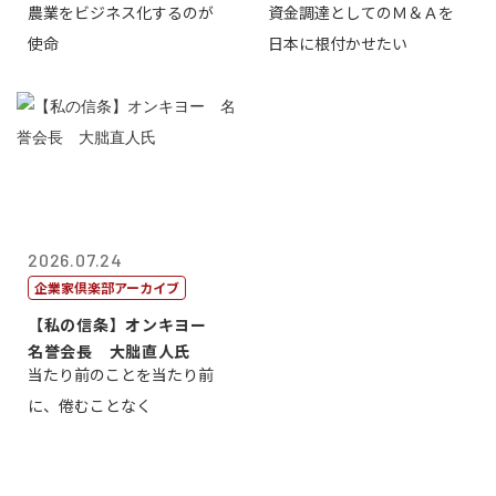
農業をビジネス化するのが
資金調達としてのＭ＆Ａを
智正
一
使命
日本に根付かせたい
2026.07.24
企業家倶楽部アーカイブ
【私の信条】オンキヨー
名誉会長 大朏直人氏
当たり前のことを当たり前
に、倦むことなく