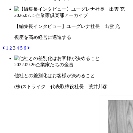
2026.07.15
企業家倶楽部アーカイブ
【編集長インタビュー】ユーグレナ社長 出雲 充
視座を高め経営に邁進する
1
2
3
4
5
6
2022.09.26
企業家たちの金言
他社との差別化はお客様が決めること
(株)ストライク 代表取締役社長 荒井邦彦