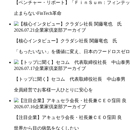
【ベンチャー・リポート】「ＦｉｎＳｕｍ：フィンテック
止まらないFinTech革命
2026.07.21
企業家倶楽部アーカイブ
【核心インタビュー】クラダシ社長 関藤竜也 氏
「もったいない」を価値に変え、日本のフードロスゼロ
2026.07.17
企業家倶楽部アーカイブ
【トップに聞く】セコム 代表取締役社長 中山泰男
全員経営でお客様一人ひとりに安心を
2026.07.16
企業家倶楽部アーカイブ
【注目企業】アキュセラ会長・社長兼ＣＥＯ窪田 良
世界から目の病気をなくしたい