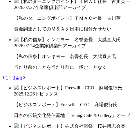
2026.07.27
企業家倶楽部アーカイブ
【私のターニングポイント】ＴＭＡＣ社長 古川英一
資金調達としてのＭ＆Ａを日本に根付かせたい
2026.07.24
企業家倶楽部アーカイブ
【私の信条】オンキヨー 名誉会長 大朏直人氏
当たり前のことを当たり前に、倦むことなく
1
2
3
4
5
2025.12.26
トピックス
【ビジネスレポート】Freewill CEO 麻場俊行氏
日本の伝統文化発信基地「Telling Cafe & Gallery」オー