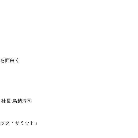
を面白く
 社長 鳥越淳司