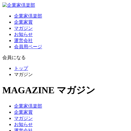
企業家倶楽部
企業家賞
マガジン
お知らせ
運営会社
会員用ページ
会員になる
トップ
マガジン
MAGAZINE
マガジン
企業家倶楽部
企業家賞
マガジン
お知らせ
運営会社