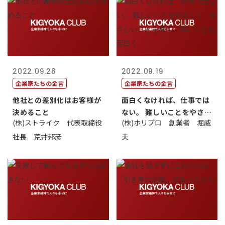
2022.09.26
2022.09.19
企業家たちの金言
企業家たちの金言
他社との差別化はお客様が
面白くなければ、仕事では
決めること
ない。 難しいことをやさし
(株)ストライク 代表取締役
(株)ホリプロ 創業者 堀威
く。やさし...
社長 荒井邦彦
夫