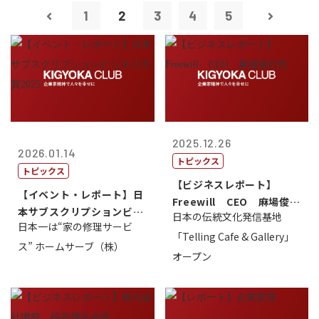
1
2
3
4
5
2025.12.26
2026.01.14
トピックス
トピックス
【ビジネスレポート】
【イベント・レポート】日
Freewill CEO 麻場俊行
本サブスクリプションビジ
日本の伝統文化発信基地
氏
日本一は“家の修理サービ
ネス大賞20...
「Telling Cafe & Gallery」
ス” ホームサーブ（株）
オープン