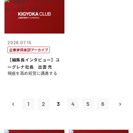
2026.07.15
企業家倶楽部アーカイブ
【編集長インタビュー】ユ
ーグレナ社長 出雲 充
視座を高め経営に邁進する
1
2
3
4
5
6