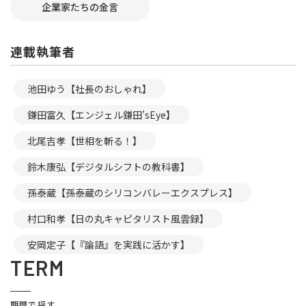
企業家たちの金言
連載執筆者
池田ゆう【社長のおしゃれ】
鎌田富久【エンジェル鎌田’sEye】
北尾吉孝【世相を斬る！】
鈴木康弘【デジタルシフトの教科書】
孫泰蔵【孫泰蔵のシリコンバレーエクスプレス】
村口和孝【日の丸キャピタリスト風雲録】
安岡定子【『論語』を実践に活かす】
TERM
期間で探す