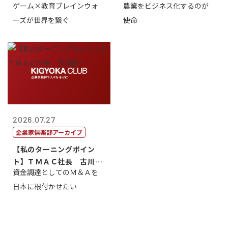
ゲーム×教育ブレインウォ
農業をビジネス化するのが
取締役社長 ...
智正
ーズが世界を繋ぐ
使命
2026.07.27
企業家倶楽部アーカイブ
【私のターニングポイン
ト】ＴＭＡＣ社長 古川英
資金調達としてのＭ＆Ａを
一
日本に根付かせたい