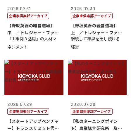
2026.07.31
2026.07.30
企業家倶楽部アーカイブ
企業家倶楽部アーカイブ
【野坂英吾の経営道場】
【野坂英吾の経営道場】
中 ／トレジャー・ファク
上 ／トレジャー・ファク
『１事例３活用』の人材マ
継続して結果を出し続ける
トリー社長野坂...
トリー社長野坂...
ネジメント
経営
2026.07.29
2026.07.28
企業家倶楽部アーカイブ
企業家倶楽部アーカイブ
【スタートアップベンチャ
【私のターニングポイン
ー】トランスリミット代表
ト】農業総合研究所 及川