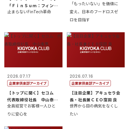
「もったいない」を価値に
「ＦｉｎＳｕｍ：フィンテ
止まらないFinTech革命
変え、日本のフードロスゼ
ック・サミッ...
ロを目指す
2026.07.17
2026.07.16
企業家倶楽部アーカイブ
企業家倶楽部アーカイブ
【トップに聞く】セコム
【注目企業】アキュセラ会
代表取締役社長 中山泰
長・社長兼ＣＥＯ窪田 良
全員経営でお客様一人ひと
世界から目の病気をなくし
男
りに安心を
たい