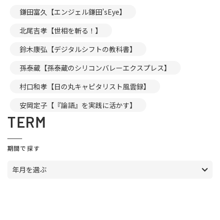
鎌田富久【エンジェル鎌田’sEye】
北尾吉孝【世相を斬る！】
鈴木康弘【デジタルシフトの教科書】
孫泰蔵【孫泰蔵のシリコンバレーエクスプレス】
村口和孝【日の丸キャピタリスト風雲録】
安岡定子【『論語』を実践に活かす】
TERM
期間で探す
年月を選ぶ