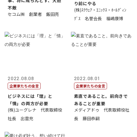
事、将に成らんとす、大胆
り前にやる
不敵
(株)ｽｸｳｪｱ・ｴﾆｯｸｽ・ﾎｰﾙﾃﾞｨﾝ
セコム㈱ 創業者 飯田亮
ｸﾞｽ 名誉会長 福嶋康博
2022.08.08
2022.08.01
企業家たちの金言
企業家たちの金言
ビジネスには「理」と
素直であること。前向きで
「情」の両方が必要
あることが重要
(株)ユーグレナ 代表取締役
メディアドゥ 代表取締役社
社長 出雲充
長 藤田恭嗣