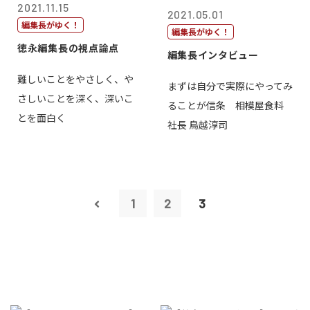
2021.11.15
2021.05.01
編集長がゆく！
編集長がゆく！
徳永編集長の視点論点
編集長インタビュー
難しいことをやさしく、や
まずは自分で実際にやってみ
さしいことを深く、深いこ
ることが信条 相模屋食料
とを面白く
社長 鳥越淳司
1
2
3