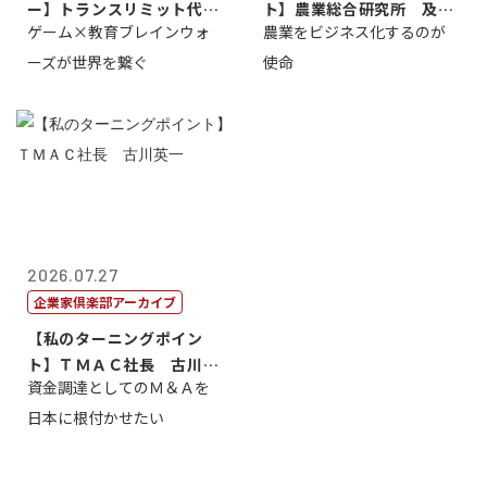
ー】トランスリミット代表
ト】農業総合研究所 及川
ゲーム×教育ブレインウォ
農業をビジネス化するのが
取締役社長 ...
智正
ーズが世界を繋ぐ
使命
2026.07.27
企業家倶楽部アーカイブ
【私のターニングポイン
ト】ＴＭＡＣ社長 古川英
資金調達としてのＭ＆Ａを
一
日本に根付かせたい