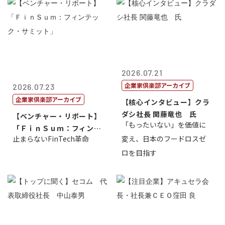
2026.07.21
企業家倶楽部アーカイブ
2026.07.23
企業家倶楽部アーカイブ
【核心インタビュー】クラ
ダシ社長 関藤竜也 氏
【ベンチャー・リポート】
「もったいない」を価値に
「ＦｉｎＳｕｍ：フィンテ
止まらないFinTech革命
変え、日本のフードロスゼ
ック・サミッ...
ロを目指す