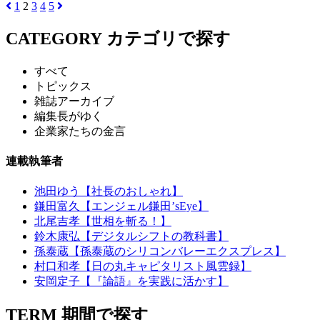
1
2
3
4
5
CATEGORY
カテゴリで探す
すべて
トピックス
雑誌アーカイブ
編集長がゆく
企業家たちの金言
連載執筆者
池田ゆう【社長のおしゃれ】
鎌田富久【エンジェル鎌田’sEye】
北尾吉孝【世相を斬る！】
鈴木康弘【デジタルシフトの教科書】
孫泰蔵【孫泰蔵のシリコンバレーエクスプレス】
村口和孝【日の丸キャピタリスト風雲録】
安岡定子【『論語』を実践に活かす】
TERM
期間で探す