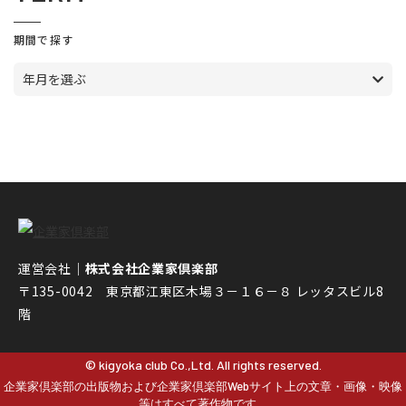
期間で探す
年月を選ぶ
運営会社｜
株式会社企業家倶楽部
〒135-0042 東京都江東区木場３－１６－８ レッタスビル8
階
© kigyoka club Co.,Ltd. All rights reserved.
企業家倶楽部の出版物および企業家倶楽部Webサイト上の文章・画像・映像
等はすべて著作物です。