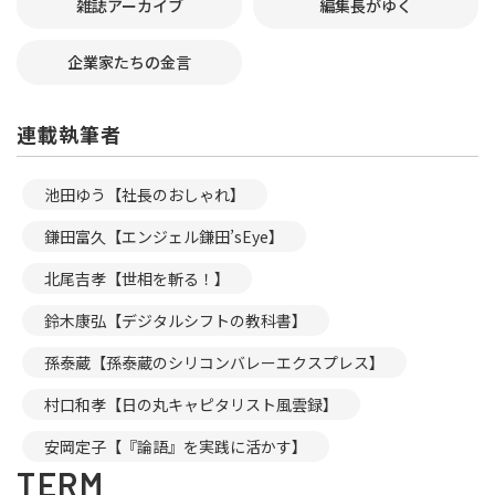
雑誌アーカイブ
編集長がゆく
企業家たちの金言
連載執筆者
池田ゆう【社長のおしゃれ】
鎌田富久【エンジェル鎌田’sEye】
北尾吉孝【世相を斬る！】
鈴木康弘【デジタルシフトの教科書】
孫泰蔵【孫泰蔵のシリコンバレーエクスプレス】
村口和孝【日の丸キャピタリスト風雲録】
安岡定子【『論語』を実践に活かす】
TERM