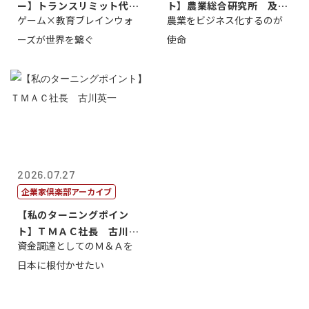
ー】トランスリミット代表
ト】農業総合研究所 及川
ゲーム×教育ブレインウォ
農業をビジネス化するのが
取締役社長 ...
智正
ーズが世界を繋ぐ
使命
2026.07.27
企業家倶楽部アーカイブ
【私のターニングポイン
ト】ＴＭＡＣ社長 古川英
資金調達としてのＭ＆Ａを
一
日本に根付かせたい