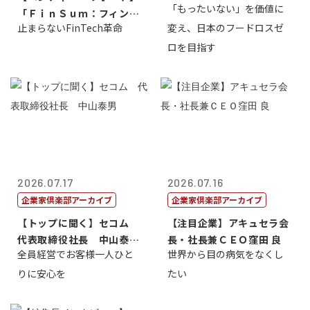
「もったいない」を価値に
「ＦｉｎＳｕｍ：フィンテ
止まらないFinTech革命
変え、日本のフードロスゼ
ック・サミッ...
ロを目指す
2026.07.17
2026.07.16
企業家倶楽部アーカイブ
企業家倶楽部アーカイブ
【トップに聞く】セコム
【注目企業】アキュセラ会
代表取締役社長 中山泰
長・社長兼ＣＥＯ窪田 良
全員経営でお客様一人ひと
世界から目の病気をなくし
男
りに安心を
たい