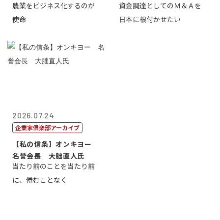
農業をビジネス化するのが
資金調達としてのＭ＆Ａを
智正
一
使命
日本に根付かせたい
2026.07.24
企業家倶楽部アーカイブ
【私の信条】オンキヨー
名誉会長 大朏直人氏
当たり前のことを当たり前
に、倦むことなく