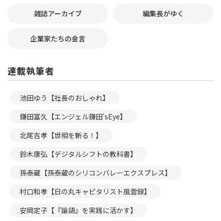
雑誌アーカイブ
編集長がゆく
企業家たちの金言
連載執筆者
池田ゆう【社長のおしゃれ】
鎌田富久【エンジェル鎌田’sEye】
北尾吉孝【世相を斬る！】
鈴木康弘【デジタルシフトの教科書】
孫泰蔵【孫泰蔵のシリコンバレーエクスプレス】
村口和孝【日の丸キャピタリスト風雲録】
安岡定子【『論語』を実践に活かす】