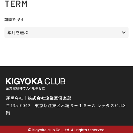
TERM
期間で探す
年月を選ぶ
運営会社｜
株式会社企業家倶楽部
〒135-0042 東京都江東区木場３－１６－８ レッタスビル8
階
© kigyoka club Co.,Ltd. All rights reserved.