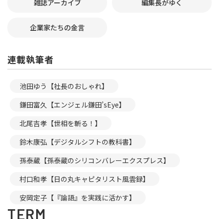
雑誌アーカイブ
編集長がゆく
企業家たちの金言
連載執筆者
池田ゆう【社長のおしゃれ】
鎌田富久【エンジェル鎌田’sEye】
北尾吉孝【世相を斬る！】
鈴木康弘【デジタルシフトの教科書】
孫泰蔵【孫泰蔵のシリコンバレーエクスプレス】
村口和孝【日の丸キャピタリスト風雲録】
安岡定子【『論語』を実践に活かす】
TERM