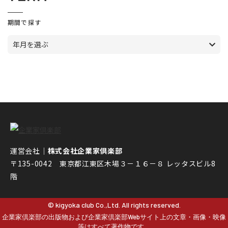
期間で探す
年月を選ぶ
運営会社｜
株式会社企業家倶楽部
〒135-0042 東京都江東区木場３－１６－８ レッタスビル8
階
© kigyoka club Co.,Ltd. All rights reserved.
企業家倶楽部の出版物および企業家倶楽部Webサイト上の文章・画像・映像
等はすべて著作物です。