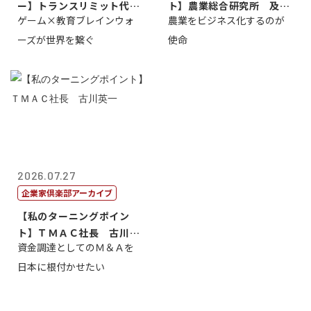
ー】トランスリミット代表
ト】農業総合研究所 及川
ゲーム×教育ブレインウォ
農業をビジネス化するのが
取締役社長 ...
智正
ーズが世界を繋ぐ
使命
2026.07.27
企業家倶楽部アーカイブ
【私のターニングポイン
ト】ＴＭＡＣ社長 古川英
資金調達としてのＭ＆Ａを
一
日本に根付かせたい