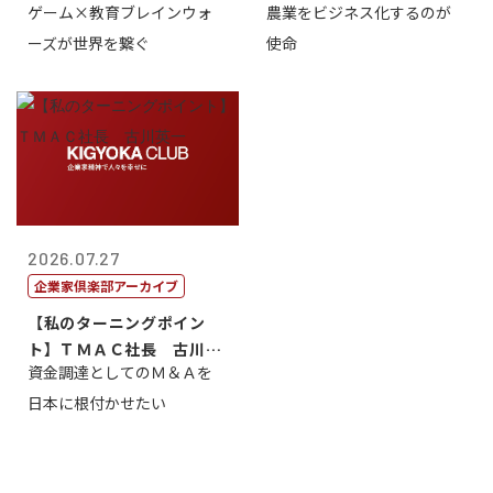
ゲーム×教育ブレインウォ
農業をビジネス化するのが
取締役社長 ...
智正
ーズが世界を繋ぐ
使命
2026.07.27
企業家倶楽部アーカイブ
【私のターニングポイン
ト】ＴＭＡＣ社長 古川英
資金調達としてのＭ＆Ａを
一
日本に根付かせたい