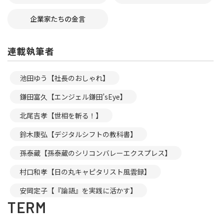
企業家たちの金言
連載執筆者
池田ゆう【社長のおしゃれ】
鎌田富久【エンジェル鎌田’sEye】
北尾吉孝【世相を斬る！】
鈴木康弘【デジタルシフトの教科書】
孫泰蔵【孫泰蔵のシリコンバレーエクスプレス】
村口和孝【日の丸キャピタリスト風雲録】
安岡定子【『論語』を実践に活かす】
TERM