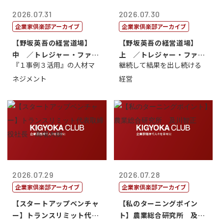
2026.07.31
2026.07.30
企業家倶楽部アーカイブ
企業家倶楽部アーカイブ
【野坂英吾の経営道場】
【野坂英吾の経営道場】
中 ／トレジャー・ファク
上 ／トレジャー・ファク
『１事例３活用』の人材マ
継続して結果を出し続ける
トリー社長野坂...
トリー社長野坂...
ネジメント
経営
2026.07.29
2026.07.28
企業家倶楽部アーカイブ
企業家倶楽部アーカイブ
【スタートアップベンチャ
【私のターニングポイン
ー】トランスリミット代表
ト】農業総合研究所 及川