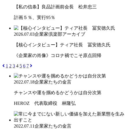
【私の信条】良品計画前会長 松井忠三
計画５％、実行95％
2026.07.03
企業家倶楽部アーカイブ
【核心インタビュー】ティア社長 冨安徳久氏
《企業家の肖像》コロナ禍でこそ原点回帰
1
2
3
4
5
6
7
2022.07.18
企業家たちの金言
チャンスや運を掴めるかどうかは自分次第
HEROZ 代表取締役 林隆弘
2022.07.11
企業家たちの金言