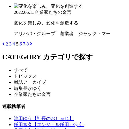
2022.06.13
企業家たちの金言
変化を楽しみ、変化を創造する
アリババ・グループ 創業者 ジャック・マー
2
3
4
5
6
7
8
CATEGORY
カテゴリで探す
すべて
トピックス
雑誌アーカイブ
編集長がゆく
企業家たちの金言
連載執筆者
池田ゆう【社長のおしゃれ】
鎌田富久【エンジェル鎌田’sEye】