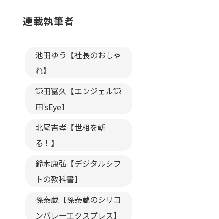
連載執筆者
池田ゆう【社長のおしゃ
れ】
鎌田富久【エンジェル鎌
田’sEye】
北尾吉孝【世相を斬
る！】
鈴木康弘【デジタルシフ
トの教科書】
孫泰蔵【孫泰蔵のシリコ
ンバレーエクスプレス】