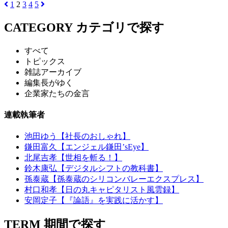
1
2
3
4
5
CATEGORY
カテゴリで探す
すべて
トピックス
雑誌アーカイブ
編集長がゆく
企業家たちの金言
連載執筆者
池田ゆう【社長のおしゃれ】
鎌田富久【エンジェル鎌田’sEye】
北尾吉孝【世相を斬る！】
鈴木康弘【デジタルシフトの教科書】
孫泰蔵【孫泰蔵のシリコンバレーエクスプレス】
村口和孝【日の丸キャピタリスト風雲録】
安岡定子【『論語』を実践に活かす】
TERM
期間で探す