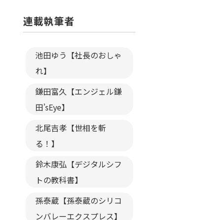
連載執筆者
池田ゆう【社長のおしゃ
れ】
鎌田富久【エンジェル鎌
田’sEye】
北尾吉孝【世相を斬
る！】
鈴木康弘【デジタルシフ
トの教科書】
孫泰蔵【孫泰蔵のシリコ
ンバレーエクスプレス】