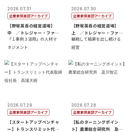
2026.07.31
2026.07.30
企業家倶楽部アーカイブ
企業家倶楽部アーカイブ
【野坂英吾の経営道場】
【野坂英吾の経営道場】
中 ／トレジャー・ファク
上 ／トレジャー・ファク
『１事例３活用』の人材マ
継続して結果を出し続ける
トリー社長野坂...
トリー社長野坂...
ネジメント
経営
2026.07.29
2026.07.28
企業家倶楽部アーカイブ
企業家倶楽部アーカイブ
【スタートアップベンチャ
【私のターニングポイン
ー】トランスリミット代表
ト】農業総合研究所 及川