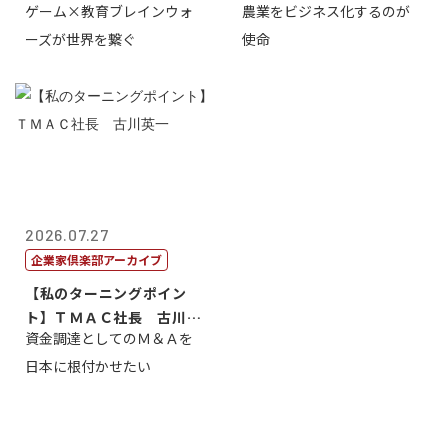
ゲーム×教育ブレインウォ
農業をビジネス化するのが
取締役社長 ...
智正
ーズが世界を繋ぐ
使命
2026.07.27
企業家倶楽部アーカイブ
【私のターニングポイン
ト】ＴＭＡＣ社長 古川英
資金調達としてのＭ＆Ａを
一
日本に根付かせたい