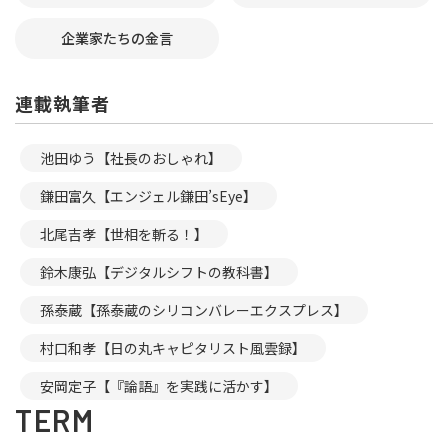
企業家たちの金言
連載執筆者
池田ゆう【社長のおしゃれ】
鎌田富久【エンジェル鎌田’sEye】
北尾吉孝【世相を斬る！】
鈴木康弘【デジタルシフトの教科書】
孫泰蔵【孫泰蔵のシリコンバレーエクスプレス】
村口和孝【日の丸キャピタリスト風雲録】
安岡定子【『論語』を実践に活かす】
TERM