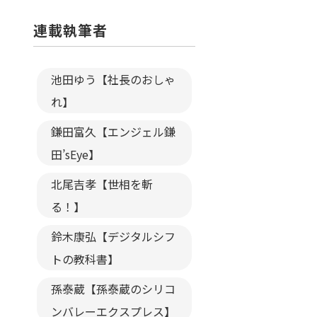
連載執筆者
池田ゆう【社長のおしゃ
れ】
鎌田富久【エンジェル鎌
田’sEye】
北尾吉孝【世相を斬
る！】
鈴木康弘【デジタルシフ
トの教科書】
孫泰蔵【孫泰蔵のシリコ
ンバレーエクスプレス】