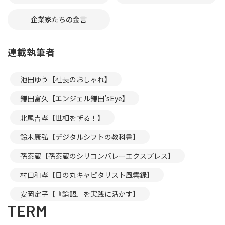
企業家たちの金言
連載執筆者
池田ゆう【社長のおしゃれ】
鎌田富久【エンジェル鎌田’sEye】
北尾吉孝【世相を斬る！】
鈴木康弘【デジタルシフトの教科書】
孫泰蔵【孫泰蔵のシリコンバレーエクスプレス】
村口和孝【日の丸キャピタリスト風雲録】
安岡定子【『論語』を実践に活かす】
TERM