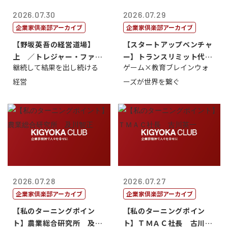
2026.07.30
2026.07.29
企業家倶楽部アーカイブ
企業家倶楽部アーカイブ
【野坂英吾の経営道場】
【スタートアップベンチャ
上 ／トレジャー・ファク
ー】トランスリミット代表
継続して結果を出し続ける
ゲーム×教育ブレインウォ
トリー社長野坂...
取締役社長 ...
経営
ーズが世界を繋ぐ
2026.07.28
2026.07.27
企業家倶楽部アーカイブ
企業家倶楽部アーカイブ
【私のターニングポイン
【私のターニングポイン
ト】農業総合研究所 及川
ト】ＴＭＡＣ社長 古川英