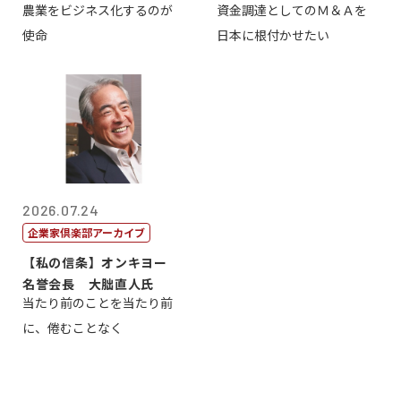
農業をビジネス化するのが
資金調達としてのＭ＆Ａを
智正
一
使命
日本に根付かせたい
2026.07.24
企業家倶楽部アーカイブ
【私の信条】オンキヨー
名誉会長 大朏直人氏
当たり前のことを当たり前
に、倦むことなく