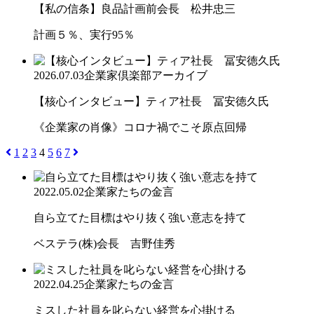
【私の信条】良品計画前会長 松井忠三
計画５％、実行95％
2026.07.03
企業家倶楽部アーカイブ
【核心インタビュー】ティア社長 冨安徳久氏
《企業家の肖像》コロナ禍でこそ原点回帰
1
2
3
4
5
6
7
2022.05.02
企業家たちの金言
自ら立てた目標はやり抜く強い意志を持て
ベステラ(株)会長 吉野佳秀
2022.04.25
企業家たちの金言
ミスした社員を叱らない経営を心掛ける