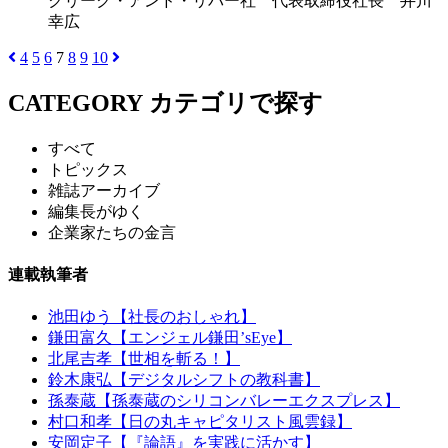
クリーク・アンド・リバー社 代表取締役社長 井川
幸広
4
5
6
7
8
9
10
CATEGORY
カテゴリで探す
すべて
トピックス
雑誌アーカイブ
編集長がゆく
企業家たちの金言
連載執筆者
池田ゆう【社長のおしゃれ】
鎌田富久【エンジェル鎌田’sEye】
北尾吉孝【世相を斬る！】
鈴木康弘【デジタルシフトの教科書】
孫泰蔵【孫泰蔵のシリコンバレーエクスプレス】
村口和孝【日の丸キャピタリスト風雲録】
安岡定子【『論語』を実践に活かす】