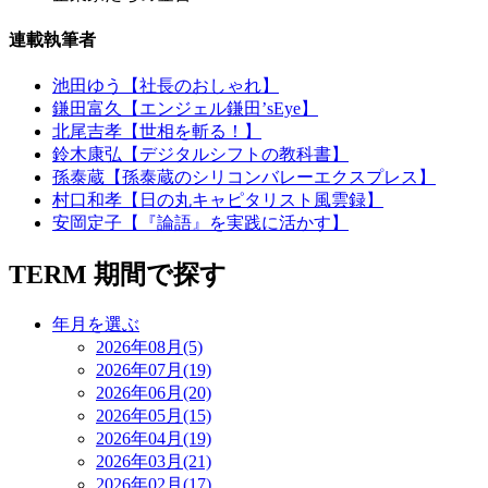
連載執筆者
池田ゆう【社長のおしゃれ】
鎌田富久【エンジェル鎌田’sEye】
北尾吉孝【世相を斬る！】
鈴木康弘【デジタルシフトの教科書】
孫泰蔵【孫泰蔵のシリコンバレーエクスプレス】
村口和孝【日の丸キャピタリスト風雲録】
安岡定子【『論語』を実践に活かす】
TERM
期間で探す
年月を選ぶ
2026年08月(5)
2026年07月(19)
2026年06月(20)
2026年05月(15)
2026年04月(19)
2026年03月(21)
2026年02月(17)