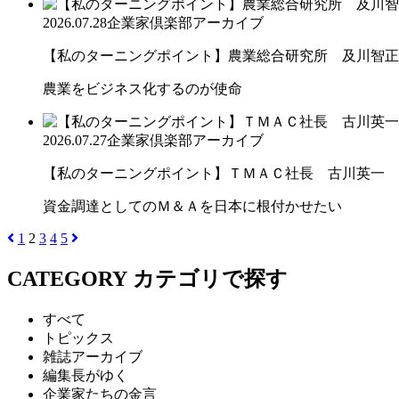
2026.07.28
企業家倶楽部アーカイブ
【私のターニングポイント】農業総合研究所 及川智正
農業をビジネス化するのが使命
2026.07.27
企業家倶楽部アーカイブ
【私のターニングポイント】ＴＭＡＣ社長 古川英一
資金調達としてのＭ＆Ａを日本に根付かせたい
1
2
3
4
5
CATEGORY
カテゴリで探す
すべて
トピックス
雑誌アーカイブ
編集長がゆく
企業家たちの金言