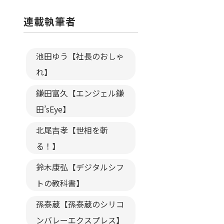
連載執筆者
池田ゆう【社長のおしゃ
れ】
鎌田富久【エンジェル鎌
田’sEye】
北尾吉孝【世相を斬
る！】
鈴木康弘【デジタルシフ
トの教科書】
孫泰蔵【孫泰蔵のシリコ
ンバレーエクスプレス】