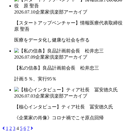
2026.07.10
企業家倶楽部アーカイブ
【スタートアップベンチャー】情報医療代表取締役
原 聖吾
医療をデータ化し健康な社会を作る
2026.07.09
企業家倶楽部アーカイブ
【私の信条】良品計画前会長 松井忠三
計画５％、実行95％
2026.07.03
企業家倶楽部アーカイブ
【核心インタビュー】ティア社長 冨安徳久氏
《企業家の肖像》コロナ禍でこそ原点回帰
1
2
3
4
5
6
7