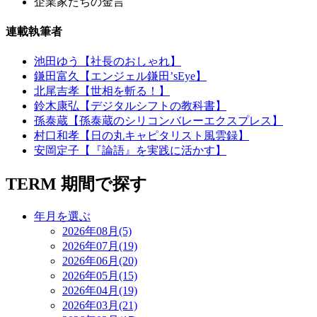
企業家たちの金言
連載執筆者
池田ゆう【社長のおしゃれ】
鎌田富久【エンジェル鎌田’sEye】
北尾吉孝【世相を斬る！】
鈴木康弘【デジタルシフトの教科書】
孫泰蔵【孫泰蔵のシリコンバレーエクスプレス】
村口和孝【日の丸キャピタリスト風雲録】
安岡定子【『論語』を実践に活かす】
TERM
期間で探す
年月を選ぶ
2026年08月(5)
2026年07月(19)
2026年06月(20)
2026年05月(15)
2026年04月(19)
2026年03月(21)