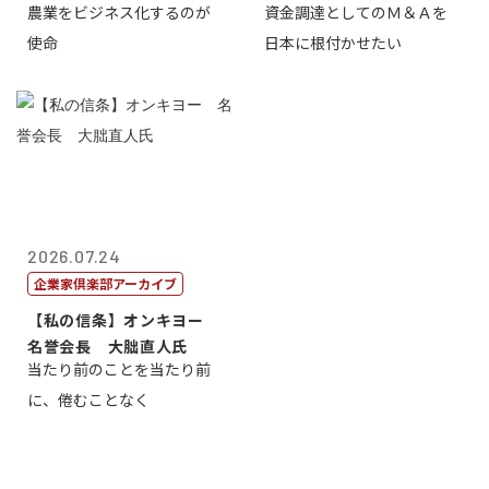
農業をビジネス化するのが
資金調達としてのＭ＆Ａを
智正
一
使命
日本に根付かせたい
2026.07.24
企業家倶楽部アーカイブ
【私の信条】オンキヨー
名誉会長 大朏直人氏
当たり前のことを当たり前
に、倦むことなく