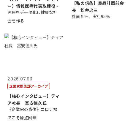
【私の信条】良品計画前会
ー】情報医療代表取締役
長 松井忠三
医療をデータ化し健康な社
原 聖吾
計画５％、実行95％
会を作る
2026.07.03
企業家倶楽部アーカイブ
【核心インタビュー】ティ
ア社長 冨安徳久氏
《企業家の肖像》コロナ禍
でこそ原点回帰