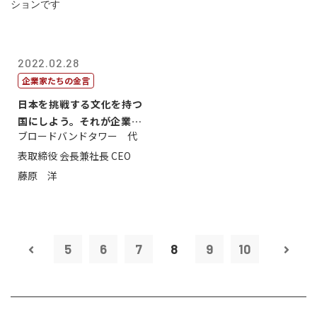
2022.02.28
企業家たちの金言
日本を挑戦する文化を持つ
国にしよう。それが企業家
ブロードバンドタワー 代
のミッション...
表取締役 会長兼社長 CEO
藤原 洋
5
6
7
8
9
10