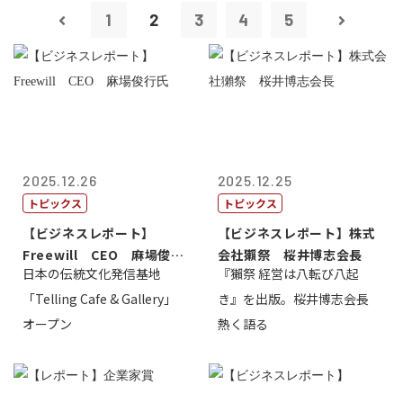
1
2
3
4
5
2025.12.26
2025.12.25
トピックス
トピックス
【ビジネスレポート】
【ビジネスレポート】株式
Freewill CEO 麻場俊行
会社獺祭 桜井博志会長
日本の伝統文化発信基地
『獺祭 経営は八転び八起
氏
「Telling Cafe & Gallery」
き』を出版。桜井博志会長
オープン
熱く語る