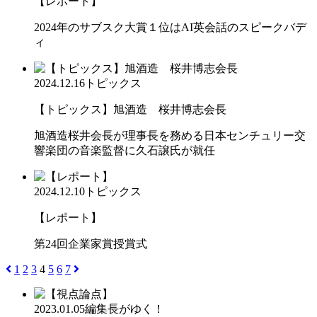
【レポート】
2024年のサブスク大賞１位はAI英会話のスピークバデ
ィ
2024.12.16
トピックス
【トピックス】旭酒造 桜井博志会長
旭酒造桜井会長が理事長を務める日本センチュリー交
響楽団の音楽監督に久石譲氏が就任
2024.12.10
トピックス
【レポート】
第24回企業家賞授賞式
1
2
3
4
5
6
7
2023.01.05
編集長がゆく！