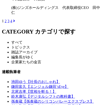
(株)ジンズホールディングス 代表取締役CEO 田中
仁
1
2
3
4
CATEGORY
カテゴリで探す
すべて
トピックス
雑誌アーカイブ
編集長がゆく
企業家たちの金言
連載執筆者
池田ゆう【社長のおしゃれ】
鎌田富久【エンジェル鎌田’sEye】
北尾吉孝【世相を斬る！】
鈴木康弘【デジタルシフトの教科書】
孫泰蔵【孫泰蔵のシリコンバレーエクスプレス】