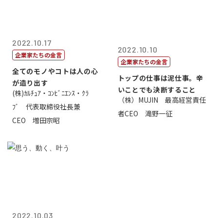
2022.10.17
2022.10.10
企業家たちの金言
企業家たちの金言
全てのモノやコトは人の心
トップの仕事は泥仕事。辛
が造り出す
いことでも決断すること
(株)ｶﾙﾁｭｱ・ｺﾝﾋﾞﾆｴﾝｽ・ｸﾗ
（株）MUJIN 最高経営責任
ﾌﾞ 代表取締役社長兼
者CEO 滝野一征
CEO 増田宗昭
2022.10.03