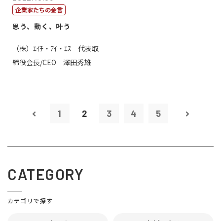
企業家たちの金言
思う、動く、叶う
（株）ｴｲﾁ・ｱｲ・ｴｽ 代表取
締役会長/CEO 澤田秀雄
1
2
3
4
5
CATEGORY
カテゴリで探す