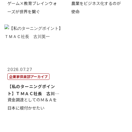
ゲーム×教育ブレインウォ
農業をビジネス化するのが
取締役社長 ...
智正
ーズが世界を繋ぐ
使命
2026.07.27
企業家倶楽部アーカイブ
【私のターニングポイン
ト】ＴＭＡＣ社長 古川英
資金調達としてのＭ＆Ａを
一
日本に根付かせたい