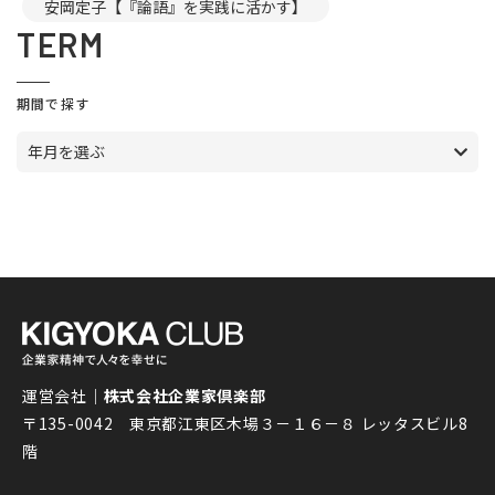
安岡定子【『論語』を実践に活かす】
TERM
期間で探す
年月を選ぶ
運営会社｜
株式会社企業家倶楽部
〒135-0042 東京都江東区木場３－１６－８ レッタスビル8
階