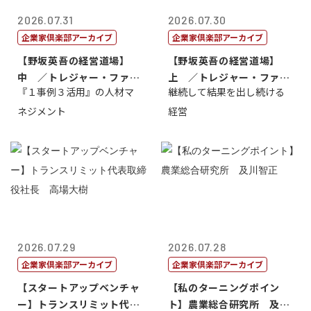
2026.07.31
2026.07.30
企業家倶楽部アーカイブ
企業家倶楽部アーカイブ
【野坂英吾の経営道場】
【野坂英吾の経営道場】
中 ／トレジャー・ファク
上 ／トレジャー・ファク
『１事例３活用』の人材マ
継続して結果を出し続ける
トリー社長野坂...
トリー社長野坂...
ネジメント
経営
2026.07.29
2026.07.28
企業家倶楽部アーカイブ
企業家倶楽部アーカイブ
【スタートアップベンチャ
【私のターニングポイン
ー】トランスリミット代表
ト】農業総合研究所 及川