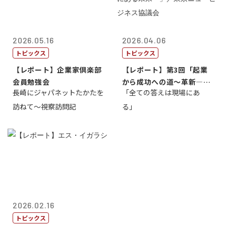
2026.05.16
2026.04.06
トピックス
トピックス
【レポート】企業家倶楽部
【レポート】第3回「起業
会員勉強会
から成功への道～革新―挑
長崎にジャパネットたかたを
「全ての答えは現場にあ
戦の先にある...
訪ねて～視察訪問記
る」
2026.02.16
トピックス