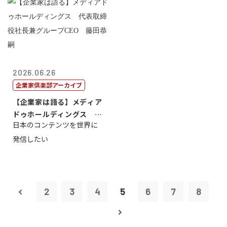
2026.06.26
企業家倶楽部アーカイブ
【企業家は語る】メディア
ドゥホールディングス 代
日本のコンテンツを世界に
表取締役社長...
発信したい
2
3
4
5
6
7
8