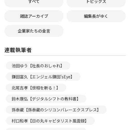
すべて
トピックス
雑誌アーカイブ
編集長がゆく
企業家たちの金言
連載執筆者
池田ゆう【社長のおしゃれ】
鎌田富久【エンジェル鎌田’sEye】
北尾吉孝【世相を斬る！】
鈴木康弘【デジタルシフトの教科書】
孫泰蔵【孫泰蔵のシリコンバレーエクスプレス】
村口和孝【日の丸キャピタリスト風雲録】