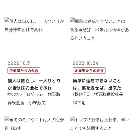
2022.10.31
2022.10.24
企業家たちの金言
企業家たちの金言
個人は自立し、一人ひとり
簡単に達成できないこと
が自分株式会社であれ
は、裏を返せば、出来たら
㈱ﾘﾝｸｱﾝﾄﾞﾓﾁﾍﾞｰｼｮﾝ 代表取
(株)MTG 代表取締役社長
価値があるとい...
締役会長 小笹芳央
松下剛