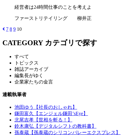
経営者は24時間仕事のことを考えよ
ファーストリテイリング 柳井正
7
8
9
10
CATEGORY
カテゴリで探す
すべて
トピックス
雑誌アーカイブ
編集長がゆく
企業家たちの金言
連載執筆者
池田ゆう【社長のおしゃれ】
鎌田富久【エンジェル鎌田’sEye】
北尾吉孝【世相を斬る！】
鈴木康弘【デジタルシフトの教科書】
孫泰蔵【孫泰蔵のシリコンバレーエクスプレス】