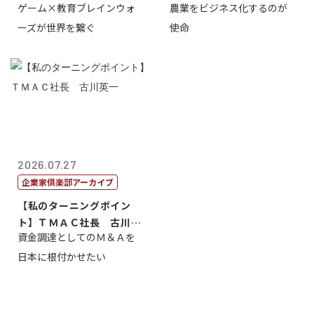
ゲーム×教育ブレインウォ
農業をビジネス化するのが
取締役社長 ...
智正
ーズが世界を繋ぐ
使命
2026.07.27
企業家倶楽部アーカイブ
【私のターニングポイン
ト】ＴＭＡＣ社長 古川英
資金調達としてのＭ＆Ａを
一
日本に根付かせたい