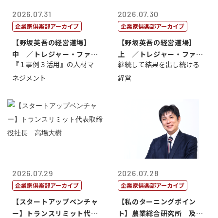
2026.07.31
2026.07.30
企業家倶楽部アーカイブ
企業家倶楽部アーカイブ
【野坂英吾の経営道場】
【野坂英吾の経営道場】
中 ／トレジャー・ファク
上 ／トレジャー・ファク
『１事例３活用』の人材マ
継続して結果を出し続ける
トリー社長野坂...
トリー社長野坂...
ネジメント
経営
2026.07.29
2026.07.28
企業家倶楽部アーカイブ
企業家倶楽部アーカイブ
【スタートアップベンチャ
【私のターニングポイン
ー】トランスリミット代表
ト】農業総合研究所 及川