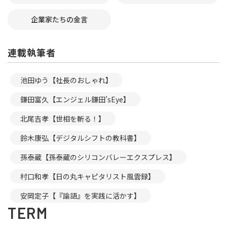
企業家たちの金言
連載執筆者
池田ゆう【社長のおしゃれ】
鎌田富久【エンジェル鎌田’sEye】
北尾吉孝【世相を斬る！】
鈴木康弘【デジタルシフトの教科書】
孫泰蔵【孫泰蔵のシリコンバレーエクスプレス】
村口和孝【日の丸キャピタリスト風雲録】
安岡定子【『論語』を実践に活かす】
TERM