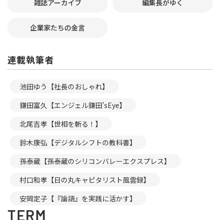
雑誌アーカイブ
編集長がゆく
企業家たちの金言
連載執筆者
池田ゆう【社長のおしゃれ】
鎌田富久【エンジェル鎌田’sEye】
北尾吉孝【世相を斬る！】
鈴木康弘【デジタルシフトの教科書】
孫泰蔵【孫泰蔵のシリコンバレーエクスプレス】
村口和孝【日の丸キャピタリスト風雲録】
安岡定子【『論語』を実践に活かす】
TERM