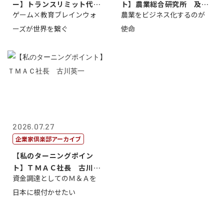
ー】トランスリミット代表
ト】農業総合研究所 及川
ゲーム×教育ブレインウォ
農業をビジネス化するのが
取締役社長 ...
智正
ーズが世界を繋ぐ
使命
2026.07.27
企業家倶楽部アーカイブ
【私のターニングポイン
ト】ＴＭＡＣ社長 古川英
資金調達としてのＭ＆Ａを
一
日本に根付かせたい