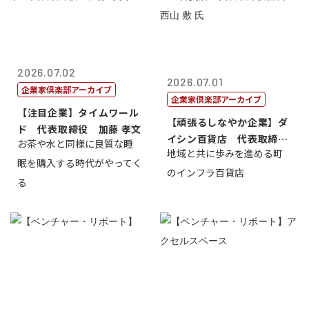
2026.07.02
2026.07.01
企業家倶楽部アーカイブ
企業家倶楽部アーカイブ
【注目企業】タイムワール
【頑張るしなやか企業】ダ
ド 代表取締役 加藤 孝文
イシン百貨店 代表取締役
お茶や水と同様に良質な睡
地域と共に歩みを進める町
社長 西山 ...
眠を購入する時代がやってく
のインフラ百貨店
る