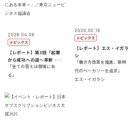
2026.02.16
2026.04.06
トピックス
トピックス
【レポート】エス・イガラ
【レポート】第3回「起業
シ
から成功への道～革新―挑
「働き方改革を推進、新時
「全ての答えは現場にあ
戦の先にある...
代のベーカリーを追求」
る」
エス・イガラシ