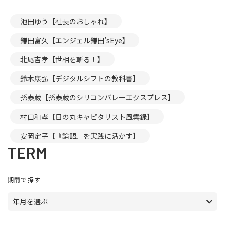
池田ゆう【社長のおしゃれ】
鎌田富久【エンジェル鎌田’sEye】
北尾吉孝【世相を斬る！】
鈴木康弘【デジタルシフトの教科書】
孫泰蔵【孫泰蔵のシリコンバレーエクスプレス】
村口和孝【日の丸キャピタリスト風雲録】
安岡定子【『論語』を実践に活かす】
TERM
期間で探す
年月を選ぶ