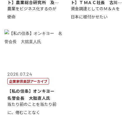
ト】農業総合研究所 及川
ト】ＴＭＡＣ社長 古川英
農業をビジネス化するのが
資金調達としてのＭ＆Ａを
智正
一
使命
日本に根付かせたい
2026.07.24
企業家倶楽部アーカイブ
【私の信条】オンキヨー
名誉会長 大朏直人氏
当たり前のことを当たり前
に、倦むことなく