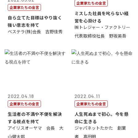
企業家たちの金言
企業家たちの金言
ミスした社員を叱らない経
自ら立てた目標はやり抜く
営を心掛ける
強い意志を持て
㈱トレジャー・ファクトリー
ベステラ(株)会長 吉野佳秀
代表取締役社長 野坂英吾
2022.04.18
2022.04.11
企業家たちの金言
企業家たちの金言
生活者の不満や不便を解決
人生死ぬまで初心。今を懸
する視点を持て
命に生きる
アイリスオーヤマ 会長 大
ジャパネットたかた 創業
山健太郎
者 髙田明