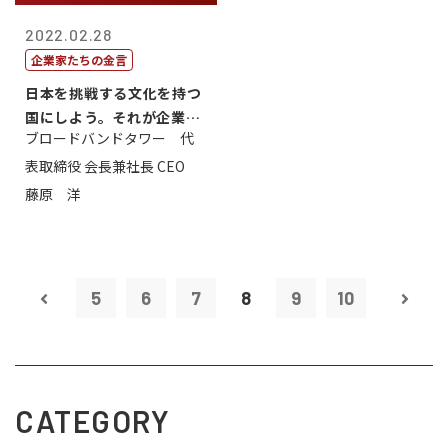
2022.02.28
企業家たちの金言
日本を挑戦する文化を持つ
国にしよう。それが企業家
ブロードバンドタワー 代
のミッション...
表取締役 会長兼社長 CEO
藤原 洋
5
6
7
8
9
10
CATEGORY