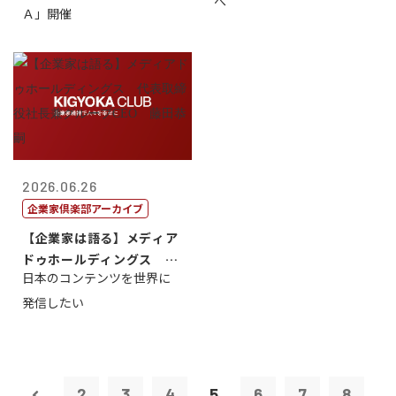
へ
Ａ」開催
2026.06.26
企業家倶楽部アーカイブ
【企業家は語る】メディア
ドゥホールディングス 代
日本のコンテンツを世界に
表取締役社長...
発信したい
2
3
4
5
6
7
8