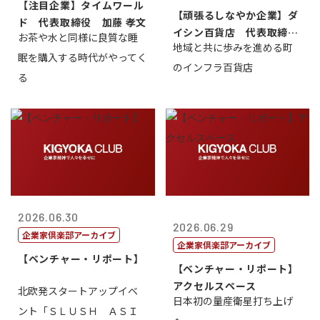
【注目企業】タイムワール
【頑張るしなやか企業】ダ
ド 代表取締役 加藤 孝文
イシン百貨店 代表取締役
お茶や水と同様に良質な睡
地域と共に歩みを進める町
社長 西山 ...
眠を購入する時代がやってく
のインフラ百貨店
る
2026.06.30
2026.06.29
企業家倶楽部アーカイブ
企業家倶楽部アーカイブ
【ベンチャー・リポート】
【ベンチャー・リポート】
アクセルスペース
北欧発スタートアップイベ
日本初の量産衛星打ち上げ
ント「ＳＬＵＳＨ ＡＳＩ