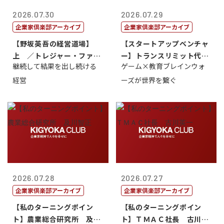
2026.07.30
2026.07.29
企業家倶楽部アーカイブ
企業家倶楽部アーカイブ
【野坂英吾の経営道場】
【スタートアップベンチャ
上 ／トレジャー・ファク
ー】トランスリミット代表
継続して結果を出し続ける
ゲーム×教育ブレインウォ
トリー社長野坂...
取締役社長 ...
経営
ーズが世界を繋ぐ
2026.07.28
2026.07.27
企業家倶楽部アーカイブ
企業家倶楽部アーカイブ
【私のターニングポイン
【私のターニングポイン
ト】農業総合研究所 及川
ト】ＴＭＡＣ社長 古川英