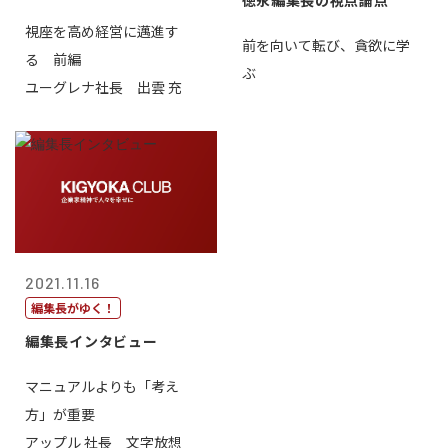
徳永編集長の視点論点
視座を高め経営に邁進す
前を向いて転び、貪欲に学
る 前編
ぶ
ユーグレナ社長 出雲 充
2021.11.16
編集長がゆく！
編集長インタビュー
マニュアルよりも「考え
方」が重要
アップル 社長 文字放想