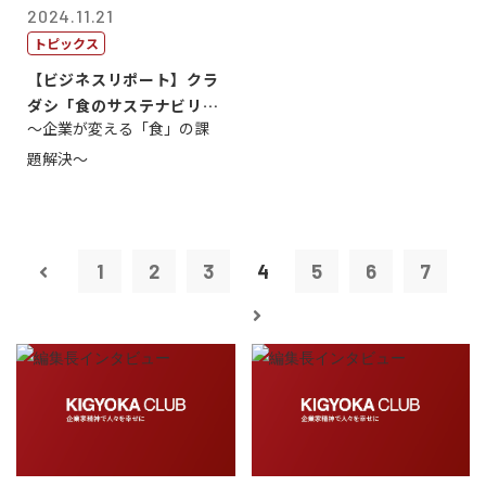
2024.11.21
トピックス
【ビジネスリポート】クラ
ダシ「食のサステナビリテ
～企業が変える「食」の課
ィ共創・協働...
題解決～
1
2
3
4
5
6
7