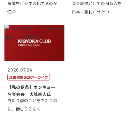
農業をビジネス化するのが
資金調達としてのＭ＆Ａを
智正
一
使命
日本に根付かせたい
2026.07.24
企業家倶楽部アーカイブ
【私の信条】オンキヨー
名誉会長 大朏直人氏
当たり前のことを当たり前
に、倦むことなく