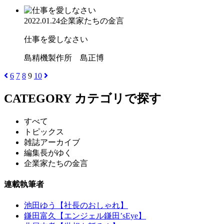
2022.01.24
企業家たちの金言
仕事を愛しなさい
島精機製作所 島正博
6
7
8
9
10
CATEGORY
カテゴリで探す
すべて
トピックス
雑誌アーカイブ
編集長がゆく
企業家たちの金言
連載執筆者
池田ゆう【社長のおしゃれ】
鎌田富久【エンジェル鎌田’sEye】