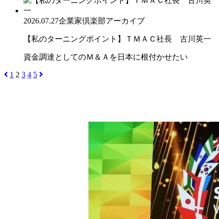
2026.07.27
企業家倶楽部アーカイブ
【私のターニングポイント】ＴＭＡＣ社長 古川英一
資金調達としてのＭ＆Ａを日本に根付かせたい
1
2
3
4
5