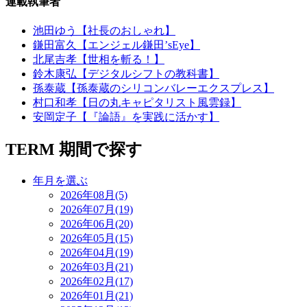
連載執筆者
池田ゆう【社長のおしゃれ】
鎌田富久【エンジェル鎌田’sEye】
北尾吉孝【世相を斬る！】
鈴木康弘【デジタルシフトの教科書】
孫泰蔵【孫泰蔵のシリコンバレーエクスプレス】
村口和孝【日の丸キャピタリスト風雲録】
安岡定子【『論語』を実践に活かす】
TERM
期間で探す
年月を選ぶ
2026年08月(5)
2026年07月(19)
2026年06月(20)
2026年05月(15)
2026年04月(19)
2026年03月(21)
2026年02月(17)
2026年01月(21)