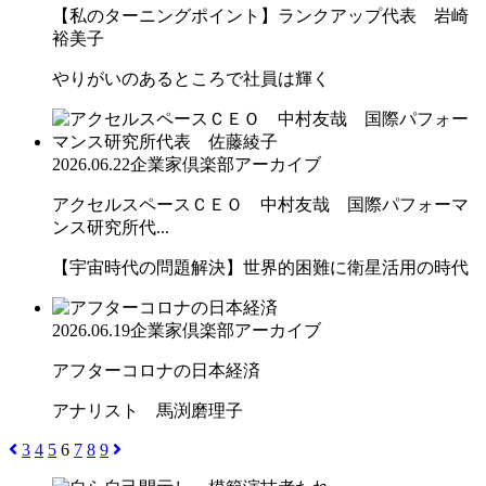
【私のターニングポイント】ランクアップ代表 岩崎
裕美子
やりがいのあるところで社員は輝く
2026.06.22
企業家倶楽部アーカイブ
アクセルスペースＣＥＯ 中村友哉 国際パフォーマ
ンス研究所代...
【宇宙時代の問題解決】世界的困難に衛星活用の時代
2026.06.19
企業家倶楽部アーカイブ
アフターコロナの日本経済
アナリスト 馬渕磨理子
3
4
5
6
7
8
9