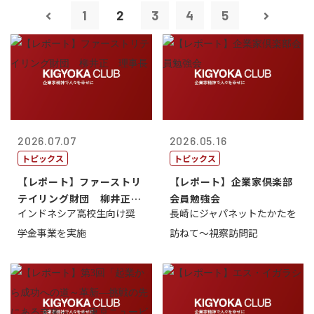
1
2
3
4
5
2026.07.07
2026.05.16
トピックス
トピックス
【レポート】ファーストリ
【レポート】企業家倶楽部
テイリング財団 柳井正
会員勉強会
インドネシア高校生向け奨
長崎にジャパネットたかたを
理事長
学金事業を実施
訪ねて～視察訪問記