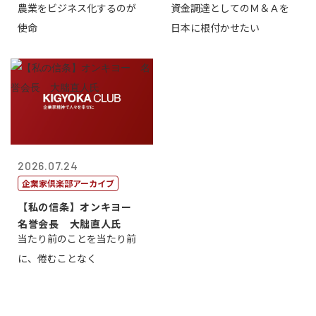
農業をビジネス化するのが
資金調達としてのＭ＆Ａを
智正
一
使命
日本に根付かせたい
2026.07.24
企業家倶楽部アーカイブ
【私の信条】オンキヨー
名誉会長 大朏直人氏
当たり前のことを当たり前
に、倦むことなく