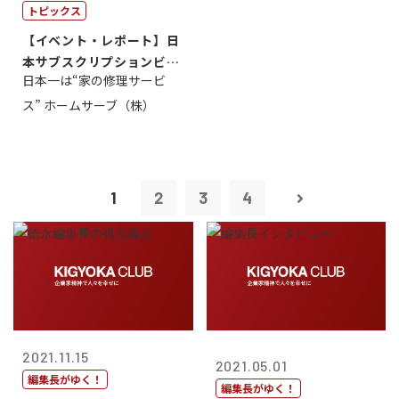
トピックス
【イベント・レポート】日
本サブスクリプションビジ
日本一は“家の修理サービ
ネス大賞20...
ス” ホームサーブ（株）
1
2
3
4
2021.11.15
2021.05.01
編集長がゆく！
編集長がゆく！