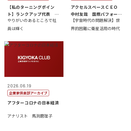
【私のターニングポイン
アクセルスペースＣＥＯ
ト】ランクアップ代表 岩
中村友哉 国際パフォーマ
やりがいのあるところで社
【宇宙時代の問題解決】世
崎裕美子
ンス研究所代...
員は輝く
界的困難に衛星活用の時代
2026.06.19
企業家倶楽部アーカイブ
アフターコロナの日本経済
アナリスト 馬渕磨理子