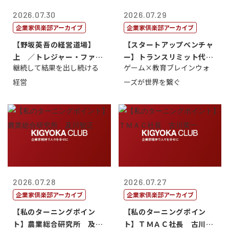
2026.07.30
2026.07.29
企業家倶楽部アーカイブ
企業家倶楽部アーカイブ
【野坂英吾の経営道場】
【スタートアップベンチャ
上 ／トレジャー・ファク
ー】トランスリミット代表
継続して結果を出し続ける
ゲーム×教育ブレインウォ
トリー社長野坂...
取締役社長 ...
経営
ーズが世界を繋ぐ
2026.07.28
2026.07.27
企業家倶楽部アーカイブ
企業家倶楽部アーカイブ
【私のターニングポイン
【私のターニングポイン
ト】農業総合研究所 及川
ト】ＴＭＡＣ社長 古川英