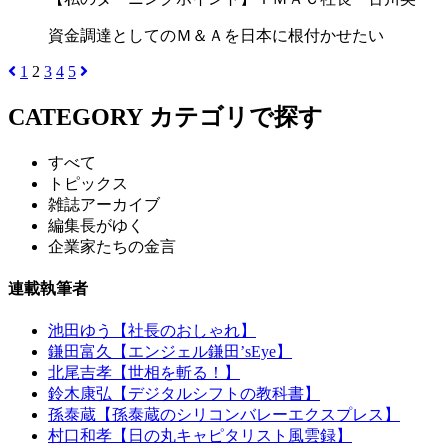
資金調達としてのＭ＆Ａを日本に根付かせたい
1
2
3
4
5
CATEGORY
カテゴリで探す
すべて
トピックス
雑誌アーカイブ
編集長がゆく
企業家たちの金言
連載執筆者
池田ゆう【社長のおしゃれ】
鎌田富久【エンジェル鎌田’sEye】
北尾吉孝【世相を斬る！】
鈴木康弘【デジタルシフトの教科書】
孫泰蔵【孫泰蔵のシリコンバレーエクスプレス】
村口和孝【日の丸キャピタリスト風雲録】