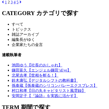
1
2
3
4
5
CATEGORY
カテゴリで探す
すべて
トピックス
雑誌アーカイブ
編集長がゆく
企業家たちの金言
連載執筆者
池田ゆう【社長のおしゃれ】
鎌田富久【エンジェル鎌田’sEye】
北尾吉孝【世相を斬る！】
鈴木康弘【デジタルシフトの教科書】
孫泰蔵【孫泰蔵のシリコンバレーエクスプレス】
村口和孝【日の丸キャピタリスト風雲録】
安岡定子【『論語』を実践に活かす】
TERM
期間で探す